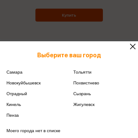
Купить
Все товары производителя
Выберите ваш город
Поделиться
Самара
Тольятти
Новокуйбышевск
Похвистнево
Отрадный
Сызрань
Артикул
28086/25
Кинель
Жигулевск
Пенза
Производитель
Феникс+
Моего города нет в списке