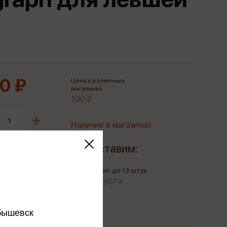
Сувениры
Фототовары
0 ₽
Цена в розничных
магазинах:
100 ₽
Наличие в магазинах
Доставим:
Количество: до 13 штук
до 11 августа
бышевск
Купить