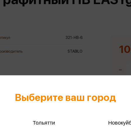
еры
Эксмо
Игрушки для малышей
Питер
рма
Мальчики
ое
АСТ
ые изделия
Настольные и развивающие игры
Азбука
Спорт и активный отдых
ртикул
321-HB-6
Росмэн
Творчество
10
роизводитель
STABILO
кальное
дложение от
иды
Выберите ваш город
Тольятти
Новокуй