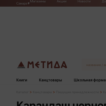
Магазины
Акции
Новости
До
Самара
Книги
Канцтовары
Школьная форма
Каталог
Канцтовары
Пишущие принадлежности
К
Жанры
Подбор
Бумажная продукция
Галстуки, банты
Карандаш черно
Глобусы
Для девочек