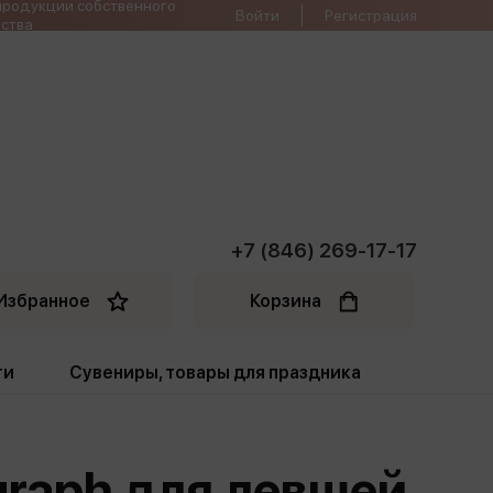
продукции собственного
Войти
Регистрация
ства
+7 (846) 269-17-17
Избранное
Корзина
ти
Сувениры, товары для праздника
ти
Открытки. Грамоты
raph для левшей
Пакеты