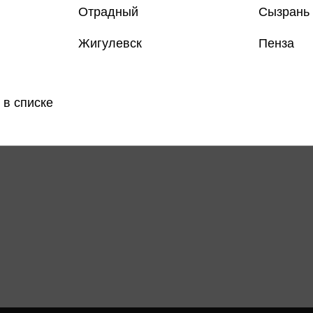
Отрадный
Сызрань
Жигулевск
Пенза
Все товар
Поделить
 в списке