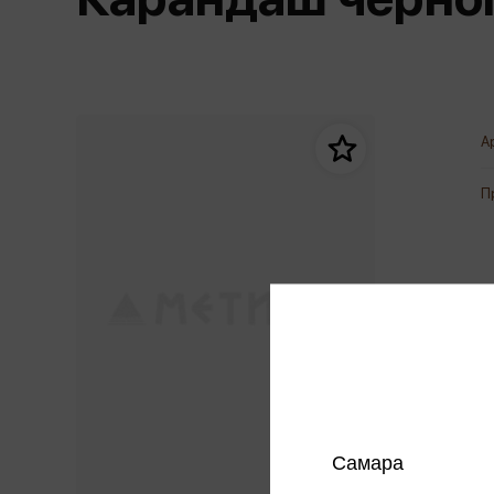
Дом. Быт. Досуг. Эзотеризм
Бестселл
Калькуляторы
Для мальчиков
Литература для детей
Новинки
Канцтовары прочие
Спортивная фо
Популярная психология
Популярн
Обложки, архивы
Чулочно-носочн
Религия
Офисные принадлежности
А
Техника. Медицина
Папки
Учебная литература
П
Пишущие принадлежности
Художественная литература
Сумки, рюкзаки, портфели, пеналы
Уни
Экономика. Право
Счетный материал
пре
Творчество, хобби
Мет
Чертежные принадлежности
Самара