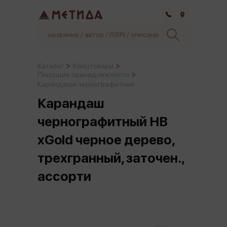
Самара
Каталог
Канцтовары
Пишущие принадлежности
Карандаши чернографитные
Карандаш
чернографитный HB
xGold черное дерево,
трехгранный, заточен.,
ассорти