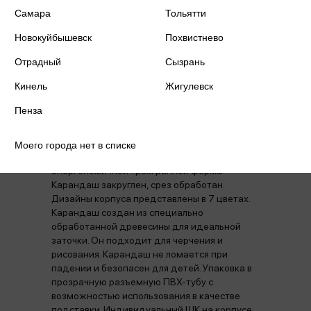
Производитель
Berlingo
Самара
Тольятти
Новокуйбышевск
Похвистнево
Отрадный
Сызрань
Кинель
Жигулевск
Аннотация
Отзывы
Наличие в магазинах
Пенза
Чернографитные карандаши Berlingo "xGold"
Моего города нет в списке
из черного дерева с заточкой
энергономичной трехгранной формы.
Карандаш закруглен, срез обработан.
Дизайны корпуса представлены в 7 цветах.
Карандаш создан из специально
обработанной древесины для идеальной
заточки. Он подходит для черчения и
рисования. Карандаш не ломается при
падении и безопасен для детей. Упаковка в
прозрачную разъемную ПВХ-тубу с
возможностью использования в качестве
подставки. Индивидуальный ШК на корпусе.