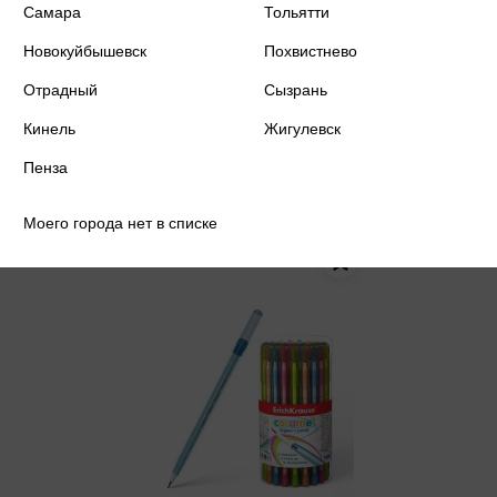
Самара
Тольятти
Карандаш сегментный HB Дино
Новокуйбышевск
Похвистнево
30 ₽
Отрадный
Сызрань
Только в розничных магазинах
Кинель
Жигулевск
Цена в розничных
30 ₽
магазинах:
Пенза
Моего города нет в списке