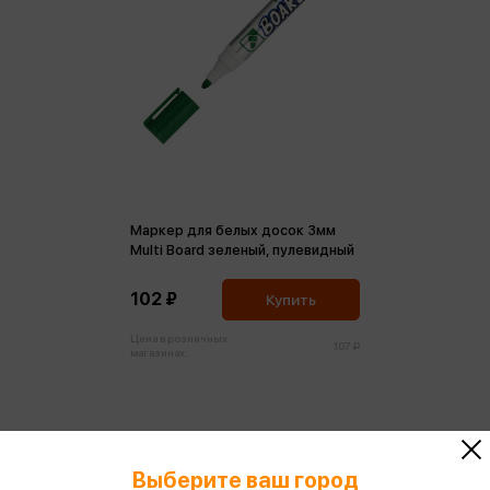
Маркер для белых досок 3мм
Multi Board зеленый, пулевидный
102 ₽
Купить
Цена в розничных
107 ₽
магазинах:
Выберите ваш город