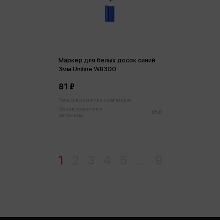
Маркер для белых досок синий
3мм Uniline WB300
81 ₽
Только в розничных магазинах
Цена в розничных
85 ₽
магазинах:
1
2
3
4
5
...
9