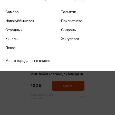
Самара
Тольятти
Новокуйбышевск
Похвистнево
Отрадный
Сызрань
Кинель
Жигулевск
Пенза
Моего города нет в списке
Маркер для белых досок 3мм
Multi Board красный, пулевидный
102 ₽
Купить
Цена в розничных
107 ₽
магазинах: