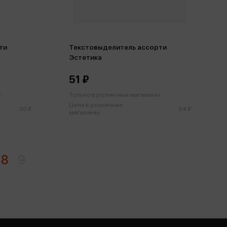
ти
Текстовыделитель ассорти
Эстетика
51 ₽
х
Только в розничных магазинах
Цена в розничных
30 ₽
54 ₽
магазинах:
8
9