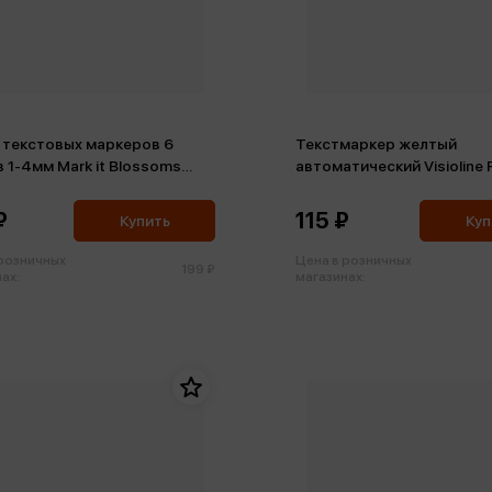
 текстовых маркеров 6
Текстмаркер желтый
 1-4мм Mark it Blossoms
автоматический Visioline
ь, ассорти
Неон
₽
115 ₽
Купить
Куп
 розничных
Цена в розничных
199 ₽
ах:
магазинах: