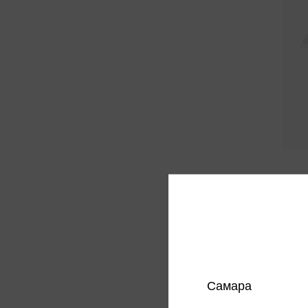
Текст
автома
Неон
115 
Цена в
магазин
Самара