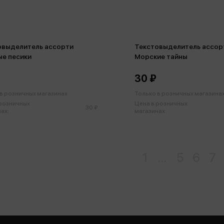
овыделитель ассорти
Текстовыделитель ассор
ые песики
Морские тайны
30 ₽
в розничных магазинах
Только в розничных магазина
 розничных
Цена в розничных
30 ₽
ах:
магазинах:
1
...
5
6
7