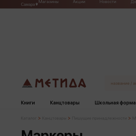
Магазины
Акции
Новости
До
Самара
Книги
Канцтовары
Школьная форма
Каталог
Канцтовары
Пишущие принадлежности
М
Жанры
Подбор
Бумажная продукция
Галстуки, банты
Маркеры
Глобусы
Для девочек