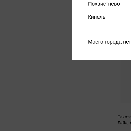
Похвистнево
Кинель
Моего города нет
Текст
Лаба,