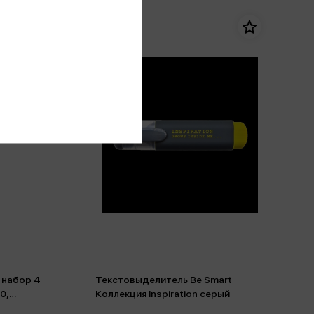
 набор 4
Текстовыделитель Be Smart
0,
Коллекция Inspiration серый