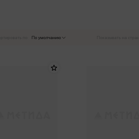
еры
Эксмо
Игрушки для малышей
Питер
рма
Мальчики
ое
АСТ
ые изделия
Настольные и развивающие игры
Азбука
Спорт и активный отдых
ртировать по:
По умолчанию
Показывать на стра
Росмэн
Творчество
кальное
дложение от
иды