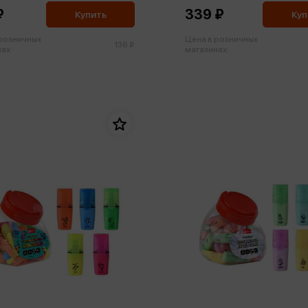
₽
339 ₽
Купить
Куп
 розничных
Цена в розничных
136 ₽
ах:
магазинах: