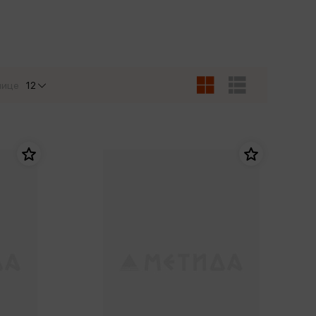
Сувениры
Фототовары
нице
12