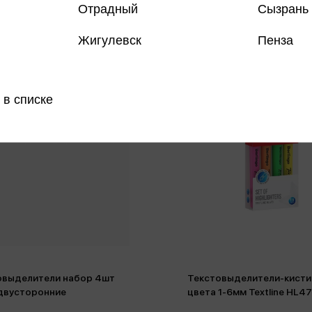
Отрадный
Сызрань
Жигулевск
Пенза
 в списке
овыделители набор 4шт
Текстовыделители-кисти
 двусторонние
цвета 1-6мм Textline HL47
европодвес