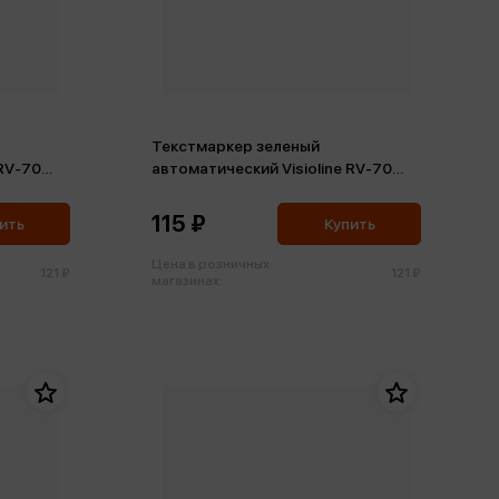
Текстмаркер зеленый
 RV-70
автоматический Visioline RV-70
Неон
115 ₽
ить
Купить
Цена в розничных
121 ₽
121 ₽
магазинах: