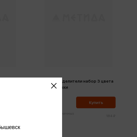
Текстовыделители набор 3 цвета
 RV-70
Сладкоежки
175 ₽
ить
Купить
Цена в розничных
121 ₽
184 ₽
магазинах:
бышевск