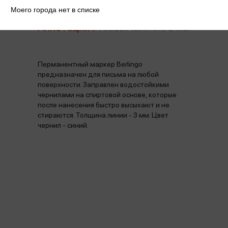
Моего города нет в списке
Аннотация
Отзывы
Наличие в магазинах
Перманентный маркер Berlingo
предназначен для письма на любой
поверхности. Заправлен водостойкими
чернилами на спиртовой основе, которые
после нанесения быстро высыхают и не
стираются. Толщина линии - 3 мм. Цвет
чернил - синий.