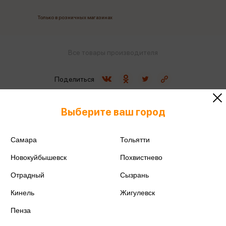
Только в розничных магазинах
Все товары производителя
Поделиться
Выберите ваш город
Самара
Тольятти
Артикул
BMc_15202
Новокуйбышевск
Похвистнево
Производитель
Berlingo
Отрадный
Сызрань
Срок годности
18м
Кинель
Жигулевск
Пенза