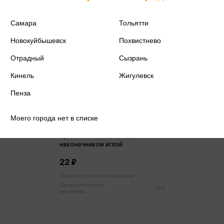
Самара
Тольятти
Новокуйбышевск
Похвистнево
Отрадный
Сызрань
Кинель
Жигулевск
Пенза
Моего города нет в списке
Ручка гелевая 0,5мм черный с
наконечником иглой
22 ₽
Только в розничных магазинах
Цена в розничных
23 ₽
магазинах: