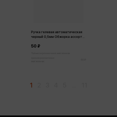
Ручка гелевая автоматическая
черный 0,5мм Обжорка ассорти
3 вида
50 ₽
Только в розничных магазинах
Цена в розничных
50 ₽
магазинах:
1
2
3
4
5
...
11