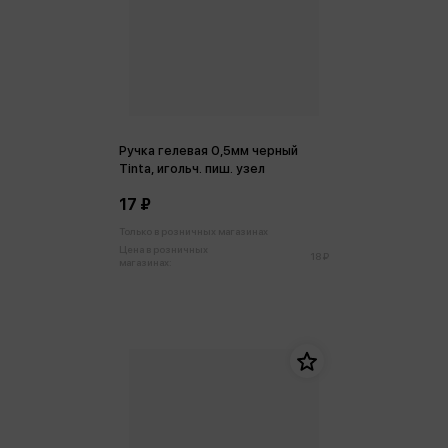
Ручка гелевая 0,5мм черный
Tinta, игольч. пиш. узел
17 ₽
Только в розничных магазинах
Цена в розничных
18 ₽
магазинах: