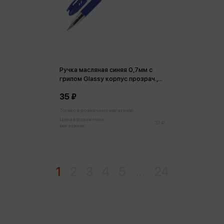
Ручка масляная синяя 0,7мм c
грипом Glassy корпус прозрач.,
линия 0,35мм
35 ₽
Только в розничных магазинах
Цена в розничных
37 ₽
магазинах:
1
2
3
4
5
...
24