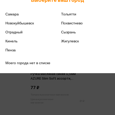
Самара
Тольятти
Новокуйбышевск
Похвистнево
Отрадный
Сызрань
Кинель
Жигулевск
Пенза
Моего города нет в списке
Ручка масляная синяя 0,5мм
AZURE Slim Soft ассорти,
игольчатый наконечник
77 ₽
Только в розничных магазинах
Цена в розничных
81 ₽
магазинах: