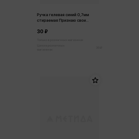
Ручка гелевая синий 0,7мм
стираемая Признаю свои
ошибки... гениальными
30 ₽
Только в розничных магазинах
Цена в розничных
30 ₽
магазинах: