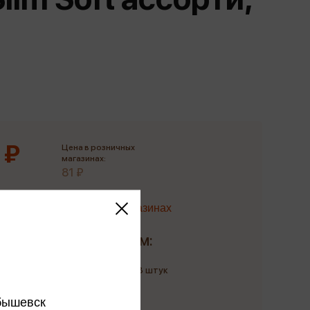
Сувениры
Фототовары
 ₽
Цена в розничных
магазинах:
81 ₽
Наличие в магазинах
Доставим:
Количество: до 28 штук
до 10 августа
бышевск