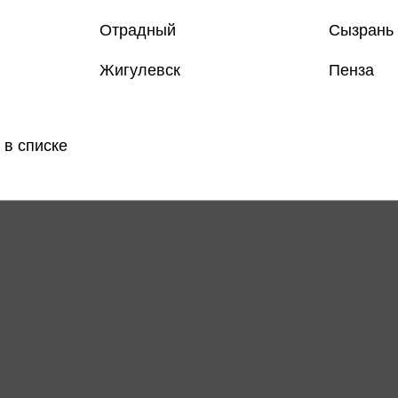
Отрадный
Сызрань
Только
Жигулевск
Пенза
Все товар
 в списке
Поделить