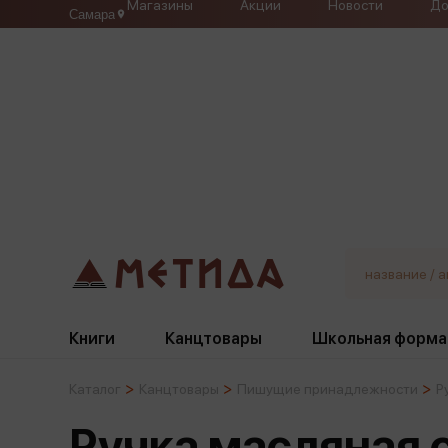
Магазины
Акции
Новости
До
Самара
Книги
Канцтовары
Школьная форма
Каталог
Канцтовары
Пишущие принадлежности
Р
Жанры
Подбор
Бумажная продукция
Галстуки, банты
Ручка масляная с
Глобусы
Для девочек