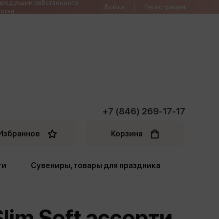
продукции собственного
Войти
Регистрация
ства
+7 (846) 269-17-17
Избранное
Корзина
ти
Сувениры, товары для праздника
ти
Открытки. Грамоты
im Soft ассорти,
Пакеты