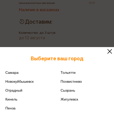
30 ₽
Цена в розничных магазинах:
Наличие в магазинах
Доставим:
Количество: до 3 штук
до 12 августа
Только в розничных магазинах
Выберите ваш город
Все товары производителя
Самара
Тольятти
Поделиться
Новокуйбышевск
Похвистнево
Отрадный
Сызрань
Кинель
Жигулевск
Пенза
Артикул
SR-14790