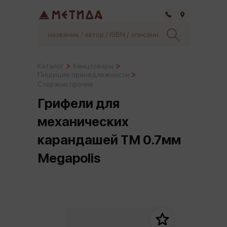
Самара
Каталог
Канцтовары
Пишущие принадлежности
Стержни прочие
Грифели для
механических
карандашей ТМ 0.7мм
Megapolis