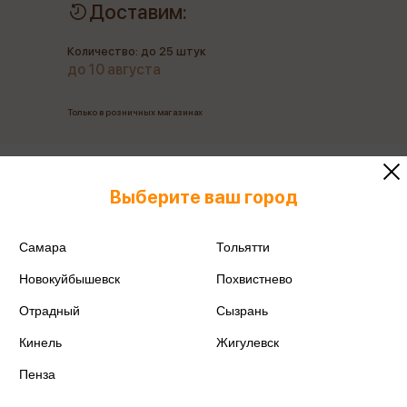
Доставим:
Количество: до 25 штук
до 10 августа
Только в розничных магазинах
Все товары производителя
Выберите ваш город
Поделиться
Самара
Тольятти
Новокуйбышевск
Похвистнево
Отрадный
Сызрань
Артикул
26611
Кинель
Жигулевск
Пенза
Производитель
ErichKrause