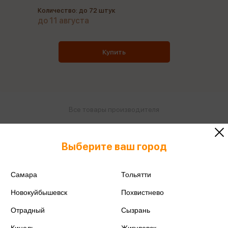
Количество: до 72 штук
до 11 августа
Купить
Все товары производителя
Поделиться
Выберите ваш город
Самара
Тольятти
Новокуйбышевск
Похвистнево
Артикул
АП_10705
Отрадный
Сызрань
Производитель
Мульти-пульти
Кинель
Жигулевск