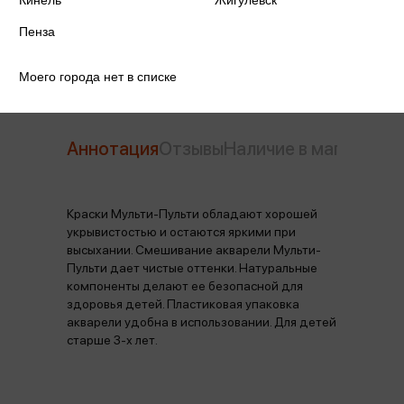
Срок годности
36м
Пенза
Моего города нет в списке
Аннотация
Отзывы
Наличие в магазинах
Краски Мульти-Пульти обладают хорошей
укрывистостью и остаются яркими при
высыхании. Смешивание акварели Мульти-
Пульти дает чистые оттенки. Натуральные
компоненты делают ее безопасной для
здоровья детей. Пластиковая упаковка
акварели удобна в использовании. Для детей
старше 3-х лет.