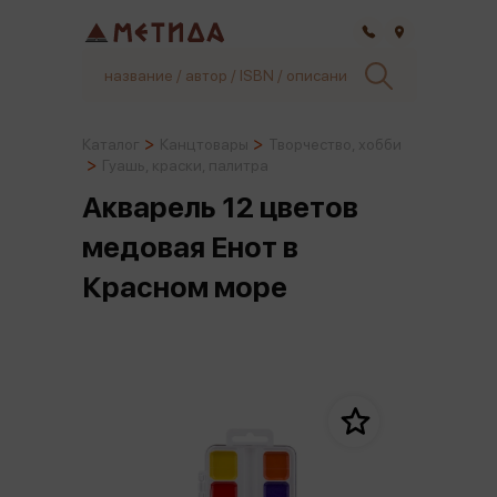
Самара
Каталог
Канцтовары
Творчество, хобби
Гуашь, краски, палитра
Акварель 12 цветов
медовая Енот в
Красном море