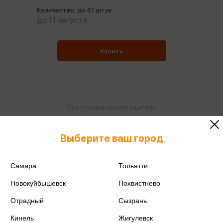
Количество: до 41 штук
до 11 августа
Купить
Все товары производителя
Поделиться
Выберите ваш город
Самара
Тольятти
Новокуйбышевск
Похвистнево
Артикул
19С1286-08
Отрадный
Сызрань
Производитель
Луч
Кинель
Жигулевск