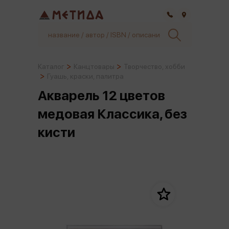
Самара
Каталог
Канцтовары
Творчество, хобби
Гуашь, краски, палитра
Акварель 12 цветов
медовая Классика, без
кисти