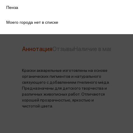
Пенза
Срок годности
36м
Моего города нет в списке
Аннотация
Отзывы
Наличие в магазинах
Краски акварельные изготовлены на основе
органических пигментов и натурального
связующего с добавлением пчелиного мёда.
Предназначены для детского творчества и
различных живописных работ. Отличаются
хорошей прозрачностью, яркостью и
чистотой цвета.