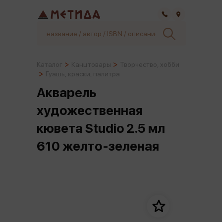
Самара
Каталог
Канцтовары
Творчество, хобби
Гуашь, краски, палитра
Акварель
художественная
кювета Studio 2.5 мл
610 желто-зеленая