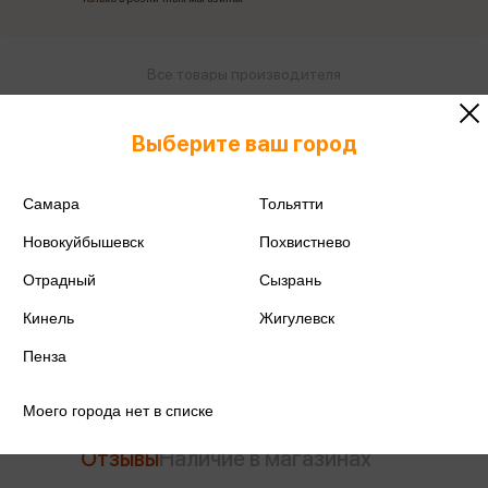
Все товары производителя
Поделиться
Выберите ваш город
Самара
Тольятти
Новокуйбышевск
Похвистнево
Артикул
VAW-610
Отрадный
Сызрань
Производитель
Vista-artista
Кинель
Жигулевск
Пенза
Моего города нет в списке
Отзывы
Наличие в магазинах