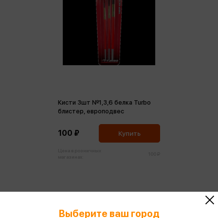
Кисти 3шт №1,3,6 белка Turbo
блистер, европодвес
100 ₽
Купить
Цена в розничных
100 ₽
магазинах:
Выберите ваш город