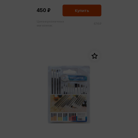
Bombeijia
450 ₽
Купить
Цена в розничных
474 ₽
магазинах: