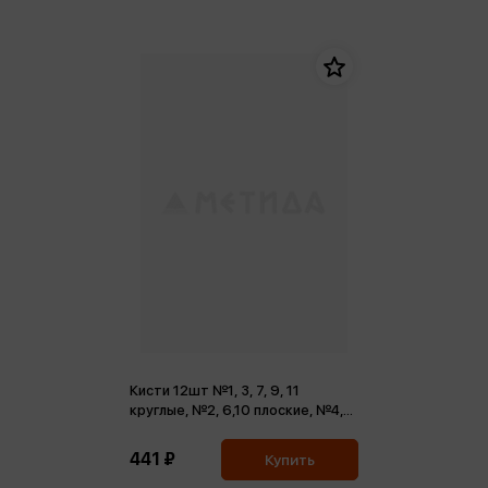
Кисти 12шт №1, 3, 7, 9, 11
круглые, №2, 6,10 плоские, №4,
12 скошенные, №8 овальная, №5
веерная синтетика Bombeijia
441 ₽
Купить