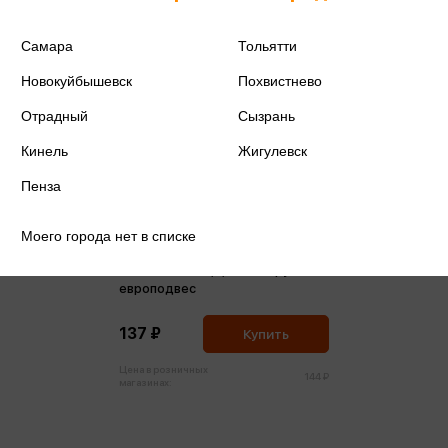
Самара
Тольятти
Новокуйбышевск
Похвистнево
Отрадный
Сызрань
Кинель
Жигулевск
Пенза
Моего города нет в списке
Кисти 3шт №2,3,5 пони круглые
европодвес
137 ₽
Купить
Цена в розничных
144 ₽
магазинах: