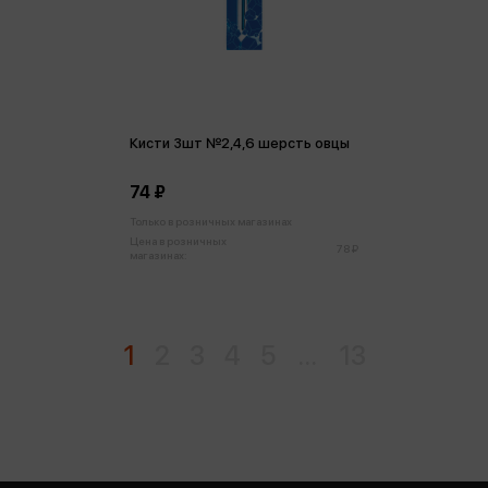
Кисти 3шт №2,4,6 шерсть овцы
74 ₽
Только в розничных магазинах
Цена в розничных
78 ₽
магазинах:
1
2
3
4
5
...
13