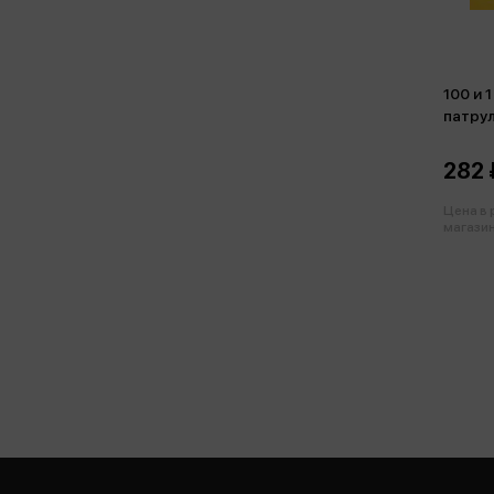
100 и 
патрул
282 
Цена в
магазин