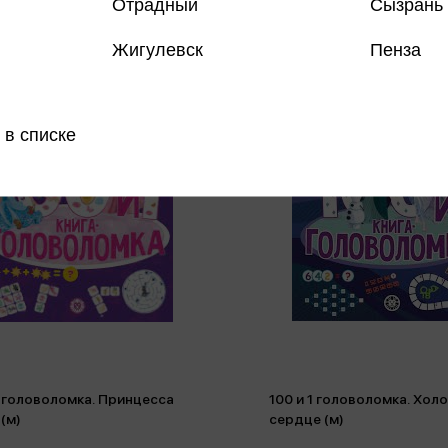
Отрадный
Сызрань
Жигулевск
Пенза
 в списке
1 головоломка. Принцесса
100 и 1 головоломка. Хол
 (м)
сердце (м)