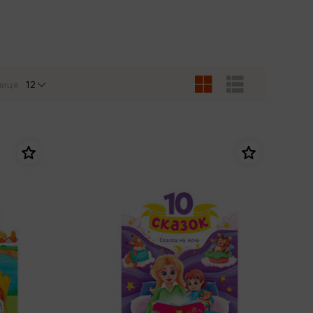
Сувениры
Фототовары
нице
12