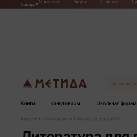
Магазины
Акции
Новости
До
Самара
Книги
Канцтовары
Школьная форма
Каталог
Купить книги
Литература для детей
Жанры
Подбор
Бумажная продукция
Галстуки, банты
Литература для 
Глобусы
Для девочек