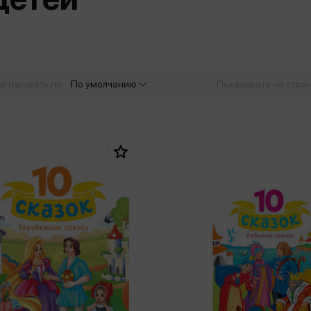
еры
Эксмо
Игрушки для малышей
Питер
рма
Мальчики
ое
АСТ
ые изделия
Настольные и развивающие игры
Азбука
Спорт и активный отдых
ртировать по:
По умолчанию
Показывать на стра
Росмэн
Творчество
кальное
дложение от
иды