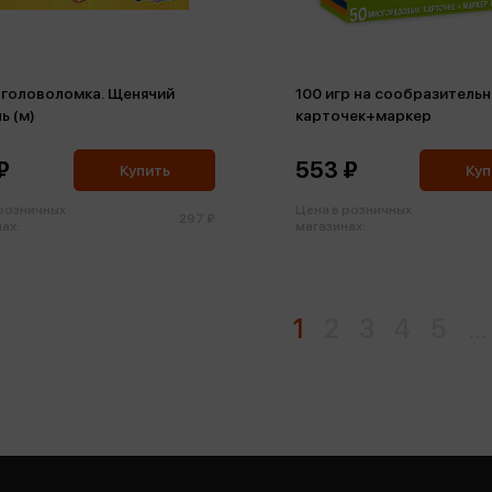
1 головоломка. Щенячий
100 игр на сообразительн
ь (м)
карточек+маркер
₽
553 ₽
Купить
Куп
 розничных
Цена в розничных
297 ₽
ах:
магазинах:
1
2
3
4
5
...