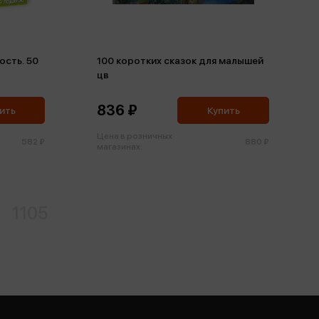
ость. 50
100 коротких сказок для малышей
цв
836 ₽
ить
Купить
Цена в розничных
582 ₽
880 ₽
магазинах:
1105