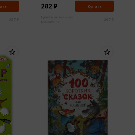
282 ₽
ить
Купить
Цена в розничных
297 ₽
297 ₽
магазинах: