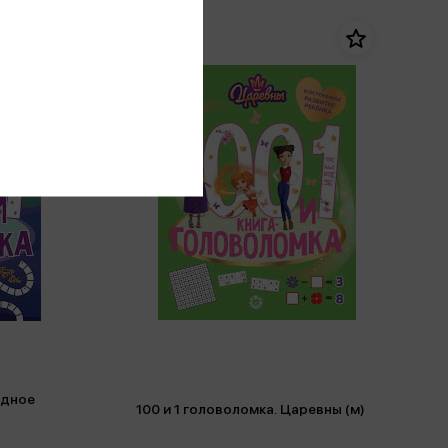
одное
100 и 1 головоломка. Царевны (м)