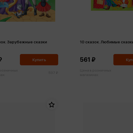
зок. Зарубежные сказки
10 сказок. Любимые сказк
₽
561 ₽
Купить
Куп
 розничных
Цена в розничных
537 ₽
ах:
магазинах: