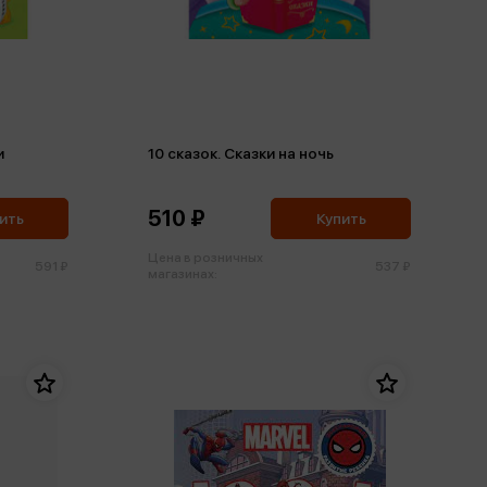
и
10 сказок. Сказки на ночь
510 ₽
ить
Купить
Цена в розничных
591 ₽
537 ₽
магазинах: