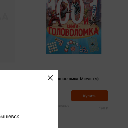
100 и 1 головоломка. Marvel (м)
186 ₽
ить
Купить
Цена в розничных
333 ₽
196 ₽
магазинах:
бышевск