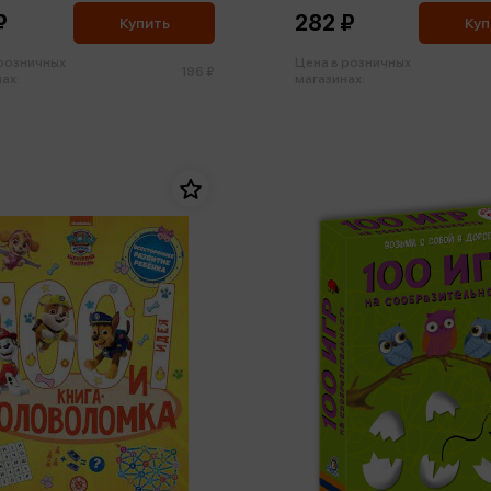
₽
282 ₽
Купить
Куп
 розничных
Цена в розничных
196 ₽
ах:
магазинах: