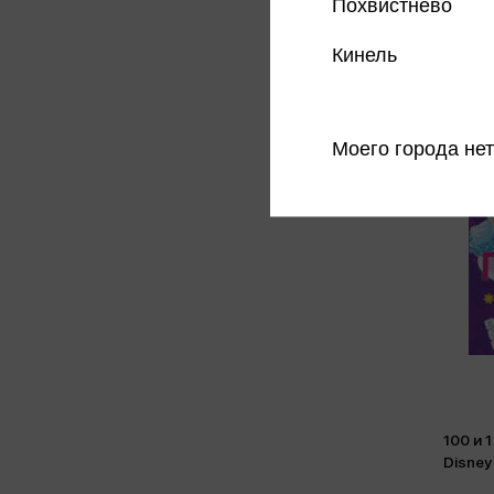
Похвистнево
Кинель
Моего города нет
100 и 
Disney