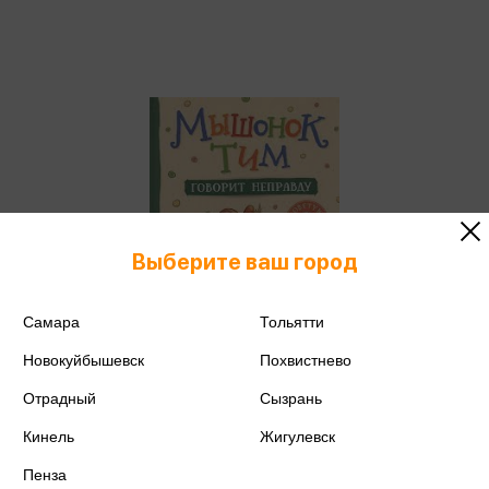
Выберите ваш город
Самара
Тольятти
Новокуйбышевск
Похвистнево
Мышонок Тим
Отрадный
Сызрань
20 книг
Кинель
Жигулевск
Пенза