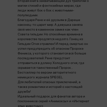
Вторая книга захватывающей дух трилогии о
магии стихий и фэнтезийных мирах, где
люди живут бок о бок с животными-
полулюдьми.
Благодаря Рене и её друзьям в Дареше
наконец-то царит мир. А девушка заняла
своё место в каменном замке как член
Совета гильдии. Но спокойные времена в
королевстве продлятся недолго. Гонец из
Гильдии Огня отравлен! И перед смертью он
успел предупредить об опасном Пророке
Феникса, у которого становится всё больше
последователей. Рене предстоит
отправиться в долину Холодного огня, где
скрывается таинственный Пророк...
Бестселлер по версии авторитетного
немецкого журнала SPIEGEL.
Для любителей опасных приключений, а
также романтики и историй о настоящей
дружбе!
Идеальный подарок для фанатов автора и
поклонников серий «Анимоксы» и «Интернат
злых животных».