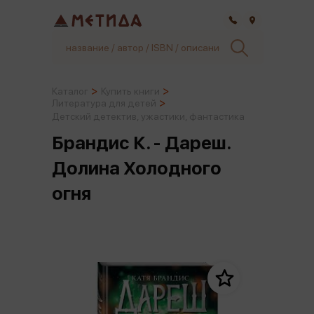
Самара
Каталог
Купить книги
Литература для детей
Детский детектив, ужастики, фантастика
Брандис К. - Дареш.
Долина Холодного
огня