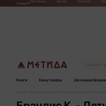
Магазины
Акции
Новости
До
Самара
Книги
Канцтовары
Школьная форма
Каталог
Купить книги
Литература для детей
Детск
Жанры
Подбор
Бумажная продукция
Галстуки, банты
Брандис К. - Дет
Глобусы
Для девочек