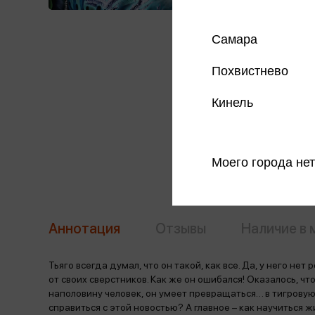
Самара
Похвистнево
Кинель
Моего города нет
Аннотация
Отзывы
Наличие в 
Тьяго всегда думал, что он такой, как все. Да, у него нет
от своих сверстников. Как же он ошибался! Оказалось, ч
наполовину человек, он умеет превращаться… в тигровую
справиться с этой новостью? А главное – как научиться