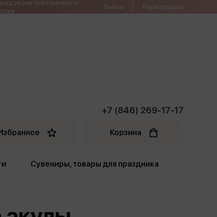
продукции собственного
Войти
Регистрация
ства
+7 (846) 269-17-17
Избранное
Корзина
ти
Сувениры, товары для праздника
ти
Открытки. Грамоты
а акулы
Пакеты