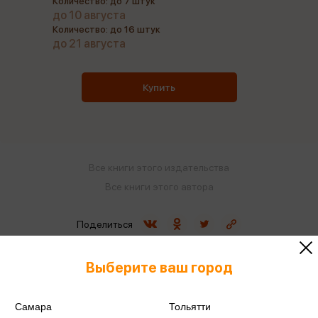
Количество: до 7 штук
до 10 августа
Количество: до 16 штук
до 21 августа
Купить
Все книги этого издательства
Все книги этого автора
Поделиться
Выберите ваш город
Самара
Тольятти
ISBN
978-5-04-117928-1