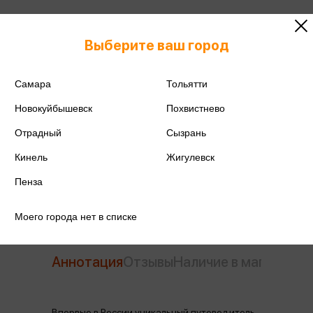
Выберите ваш город
ISBN
978-5-04-090469-3
Издательство
Эксмо
Самара
Тольятти
Год издания
2023
Новокуйбышевск
Похвистнево
Отрадный
Сызрань
Количество страниц
160
Кинель
Жигулевск
Автор
Коутон С.
Пенза
Моего города нет в списке
Аннотация
Отзывы
Наличие в магазинах
Впервые в России уникальный путеводитель