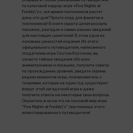
по культовой хоррор-игре «Five Nights at
Freddy\'s», чья армия поклонников растет
день ото дня! Просто клад для фанатов и
поклонников! В книге скрыта целая россыпь
пасхалок, разгадок и самых разных сведений
для настоящих ценителей. В этом одна из
основных ценностей издания. Из этого
официального путеводителя, написанного
создателем игры Скотом Коутоном, вы
узнаете тайные сведения обо всех
аниматрониках и локациях, получите советы
по прохождению уровней, увидите скрины
редких моментов игры, познакомитесь с
теориями, которые не один год существуют
вокруг этой загадочной игры и даже
получите ответы на некоторые свои вопросы.
Окунитесь в ни на что не похожий мир игры
"Five Nights at Freddy\'s" при помощи этого
иллюстрированного путеводителя!