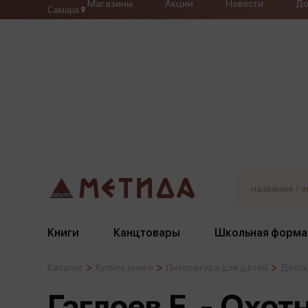
Магазины
Акции
Новости
До
Самара
Книги
Канцтовары
Школьная форма
Каталог
Купить книги
Литература для детей
Детск
Жанры
Подбор
Бумажная продукция
Галстуки, банты
Гаглоев Е. - Охо
Глобусы
Для девочек