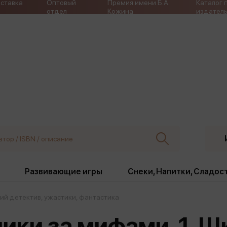
ставка
Оптовый
Премия имени Б.А.
Каталог 
отдел
Кожина
издатель
Развивающие игры
Снеки, Напитки, Сладос
ий детектив, ужастики, фантастика
ки
Издательства
, жабо, ремни
Девочки
Снеки, Напитки, Сладос
тники за мифами. 1. 
Игрушки антистресс