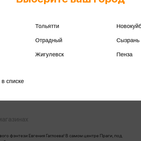
Тольятти
Новокуй
Отрадный
Сызрань
Жигулевск
Пенза
Все книги 
Все книги 
Поделить
 в списке
магазинах
ого фэнтези Евгения Гаглоева! В самом центре Праги, под