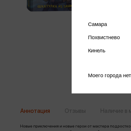
Самара
Похвистнево
Кинель
Моего города нет
Аннотация
Отзывы
Наличие в 
Новые приключения и новые герои от мастера подростков