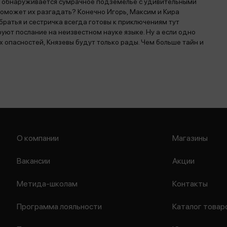
о обнаруживается сумрачное подземелье с удивительными
поможет их разгадать? Конечно Игорь, Максим и Кира
ратья и сестричка всегда готовы к приключениям тут
ют послание на неизвестном науке языке. Ну а если одно
 опасностей, Князевы будут только рады. Чем больше тайн и
О компании
Магазины
Вакансии
Акции
Метида-школам
Контакты
Программа лояльности
Каталог товар