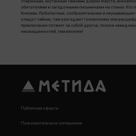
старинным, окутанным тайнами домом Фауста, внезапн
обитателями и загадочными письменами на стенах. Кто 
Князевы. Любопытные, сообразительные и неунывающие б
отыщут тайник, там разгадают головоломку или расшифру
приключение потянет за собой другое, полное неведомых
неожиданностей, тем веселее!
Публичная оферта
Пользовательское соглашение