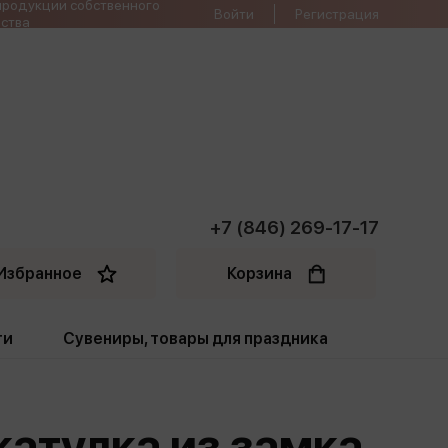
продукции собственного
Войти
Регистрация
ства
+7 (846) 269-17-17
Избранное
Корзина
ти
Сувениры, товары для праздника
ти
Открытки. Грамоты
Шкатулка из замка
Пакеты