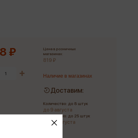
Сувениры
Фототовары
8 ₽
Цена в розничных
магазинах:
819 ₽
Наличие в магазинах
Доставим:
Количество: до 8 штук
до 9 августа
Количество: до 25 штук
до 20 августа