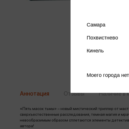
Самара
Похвистнево
Кинель
Моего города нет
Аннотация
Отзывы
Наличие в 
«Пять масок тьмы» – новый мистический триллер от маст
сверхъестественные расследования, темная магия и мр
невообразимым образом сплетаются элементы детектива
автора!