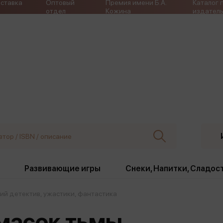
ставка
Оптовый
Премия имени Б.А.
Каталог 
отдел
Кожина
издатель
Развивающие игры
Снеки, Напитки, Сладос
ий детектив, ужастики, фантастика
ки
Издательства
, жабо, ремни
Девочки
Снеки, Напитки, Сладос
ь масок тьмы
Игрушки антистресс