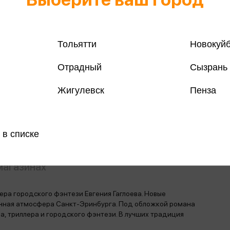
Тольятти
Новокуй
Все книги 
Отрадный
Сызрань
Все книги 
Жигулевск
Пенза
Поделить
 в списке
магазинах
ера городского фэнтези Евгения Гаглоева. Новые
ачная атмосфера Санкт-Эринбурга. Под обложкой романа
, триллера и городского фэнтези. В лучших традиция