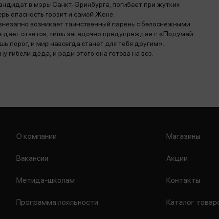
кандидат в мэры Санкт-Эринбурга, погибает при жутких
ерь опасность грозит и самой Жене.
 внезапно возникает таинственный парень с белоснежными
не дает ответов, лишь загадочно предупреждает: «Подумай
шь порог, и мир навсегда станет для тебя другим».
у гибели деда, и ради этого она готова на все.
О компании
Магазины
Вакансии
Акции
Метида-школам
Контакты
Программа лояльности
Каталог товар