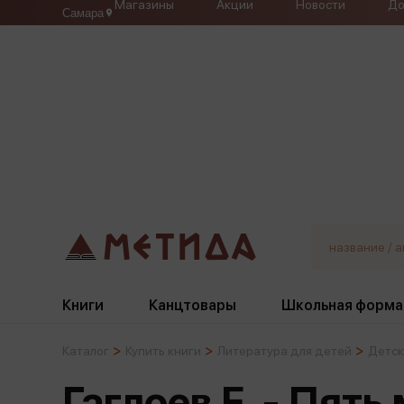
Магазины
Акции
Новости
До
Самара
Книги
Канцтовары
Школьная форма
Каталог
Купить книги
Литература для детей
Детск
Жанры
Подбор
Бумажная продукция
Галстуки, банты
Гаглоев Е. - Пят
Глобусы
Для девочек