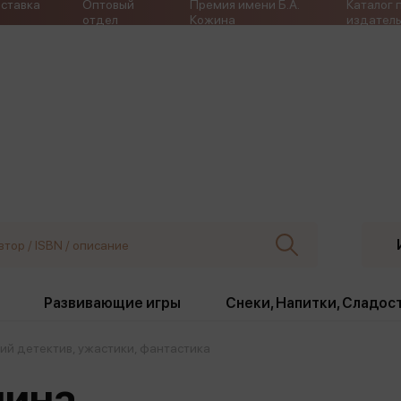
ставка
Оптовый
Премия имени Б.А.
Каталог 
отдел
Кожина
издатель
Развивающие игры
Снеки, Напитки, Сладос
ий детектив, ужастики, фантастика
ки
Издательства
, жабо, ремни
Девочки
Снеки, Напитки, Сладос
лина
Игрушки антистресс