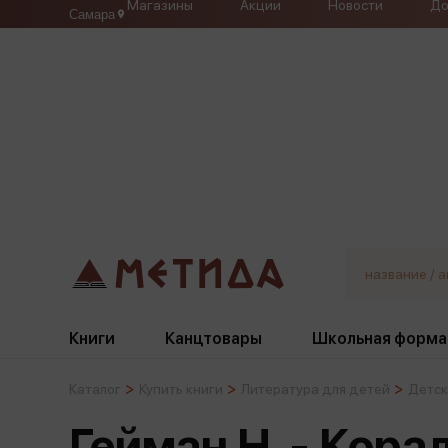
Магазины
Акции
Новости
До
Самара
Книги
Канцтовары
Школьная форма
Каталог
Купить книги
Литература для детей
Детск
Жанры
Подбор
Бумажная продукция
Галстуки, банты
Гейман Н. - Кора
Глобусы
Для девочек