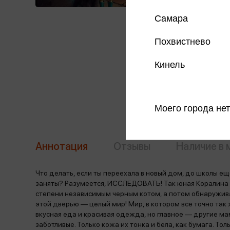
Самара
Похвистнево
Кинель
Моего города нет
Аннотация
Отзывы
Наличие в 
Что делать, если ты переехала в новый дом, до школы ещ
заняты? Разумеется, ИССЛЕДОВАТЬ! Так юная Коралина 
степени независимым черным котом, а потом обнаружива
этой дверью — целый мир! Мир, в котором все точно так
вкусная еда и красивая одежда, но главное — другие мам
заботливые. Только кожа их тонка и бела, как бумага. Тол