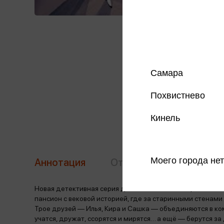
Самара
Похвистнево
Кинель
Моего города нет
Аннотация
Отзывы
Наличие в 
Новая детективная серия для поклонников «Чёрного кот
пансион с вековой историей, где за старинными стенам
Трое друзей — Илья, Кира и Сашка — объединяются в ко
учатся, дружат, ссорятся и мирятся… а ещё — берутся за