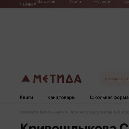
Магазины
Акции
Новости
До
Самара
Книги
Канцтовары
Школьная форма
Каталог
Купить книги
Литература для детей
Детск
Жанры
Подбор
Бумажная продукция
Галстуки, банты
Кривошлыкова С.
Глобусы
Для девочек