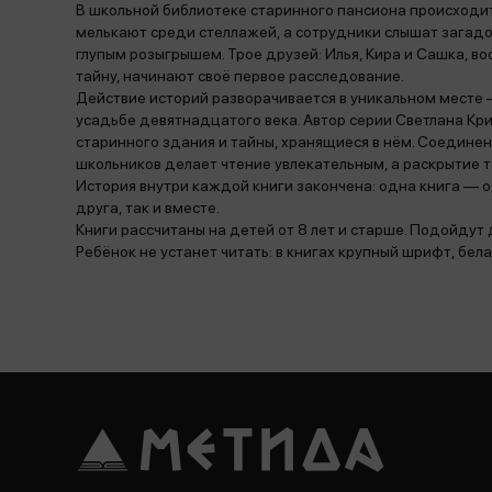
В школьной библиотеке старинного пансиона происходит 
мелькают среди стеллажей, а сотрудники слышат загадочн
глупым розыгрышем. Трое друзей: Илья, Кира и Сашка, 
тайну, начинают своё первое расследование.
Действие историй разворачивается в уникальном месте
усадьбе девятнадцатого века. Автор серии Светлана К
старинного здания и тайны, хранящиеся в нём. Соедине
школьников делает чтение увлекательным, а раскрытие
История внутри каждой книги закончена: одна книга — о
друга, так и вместе.
Книги рассчитаны на детей от 8 лет и старше. Подойдут 
Ребёнок не устанет читать: в книгах крупный шрифт, бе