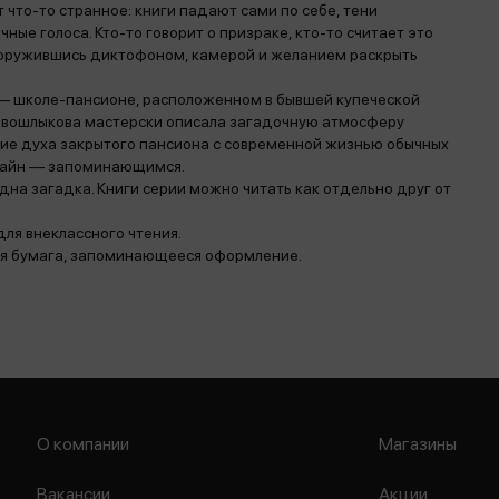
что-то странное: книги падают сами по себе, тени
ые голоса. Кто-то говорит о призраке, кто-то считает это
вооружившись диктофоном, камерой и желанием раскрыть
 — школе-пансионе, расположенном в бывшей купеческой
ривошлыкова мастерски описала загадочную атмосферу
ние духа закрытого пансиона с современной жизнью обычных
 тайн — запоминающимся.
дна загадка. Книги серии можно читать как отдельно друг от
для внеклассного чтения.
лая бумага, запоминающееся оформление.
О компании
Магазины
Вакансии
Акции