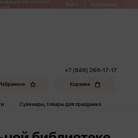
продукции собственного
Войти
Регистрация
ства
+7 (846) 269-17-17
Избранное
Корзина
ти
Сувениры, товары для праздника
ти
Открытки. Грамоты
ьной библиотеке
Пакеты