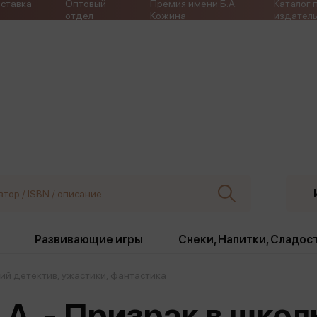
ставка
Оптовый
Премия имени Б.А.
Каталог 
отдел
Кожина
издатель
Развивающие игры
Снеки, Напитки, Сладос
ий детектив, ужастики, фантастика
ки
Издательства
, жабо, ремни
Девочки
Снеки, Напитки, Сладос
А. - Призрак в школ
Игрушки антистресс