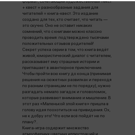
формат, сочетающий художественный текст
+ квест + разнообразные задания для
читателей = книга-квест. Это издание
создано для тех, кто считает, что читать —
это скучно. Оно не оставит никаких
сомнений, что с книгами можно классно
проводить время: подтверждено тысячами
положительных отзывов родителей!
Секрет успеха серии в том, что книга ведёт
живой, юмористический диалог с читателем,
рассказывает ему страшные истории и
приглашает в авантюрное приключение.
Чтобы пройти всю книгу до конца (принимая
решения на сюжетных развилках и переходя
по разным страницам не по порядку), нужно
разгадать немало загадок и головоломок,
которые развивают внимание и мышление. В
этот раз «Маленькой злой книге» пришла в
голову идея поохотиться на привидения. Ох,
не к добру это! Что если всё пойдёт не по
плану?..
Книга-игра содержит множество
атмосферных цветных иллюстраций и