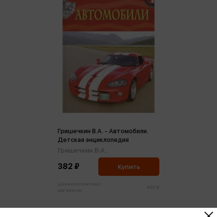
Гришечкин В.А. - Автомобили.
Детская энциклопедия
Гришечкин В.А.
382 ₽
Купить
Цена в розничных
402 ₽
магазинах: