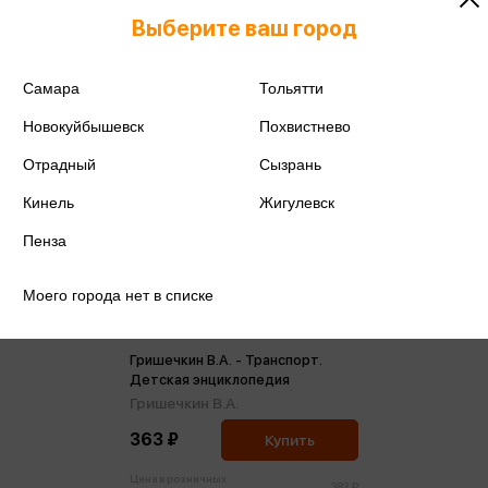
Выберите ваш город
Самара
Тольятти
Новокуйбышевск
Похвистнево
Отрадный
Сызрань
Кинель
Жигулевск
Пенза
Моего города нет в списке
Гришечкин В.А. - Транспорт.
Детская энциклопедия
Гришечкин В.А.
363 ₽
Купить
Цена в розничных
382 ₽