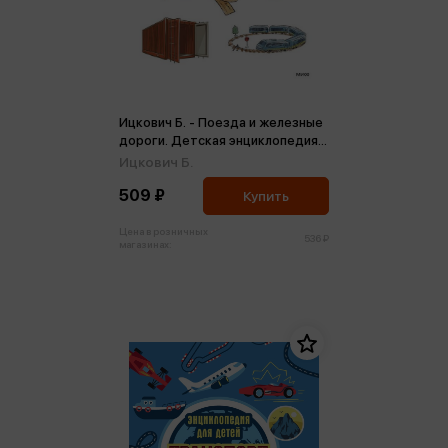
Ицкович Б. - Поезда и железные
дороги. Детская энциклопедия
(м)
Ицкович Б.
509 ₽
Купить
Цена в розничных
536 ₽
магазинах: