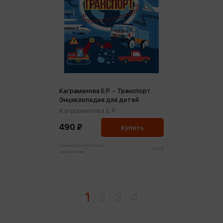
Каграманова Е.Р. - Транспорт.
Энциклопедия для детей
Каграманова Е.Р.
490 ₽
Купить
Цена в розничных
516 ₽
магазинах:
1
2
3
4