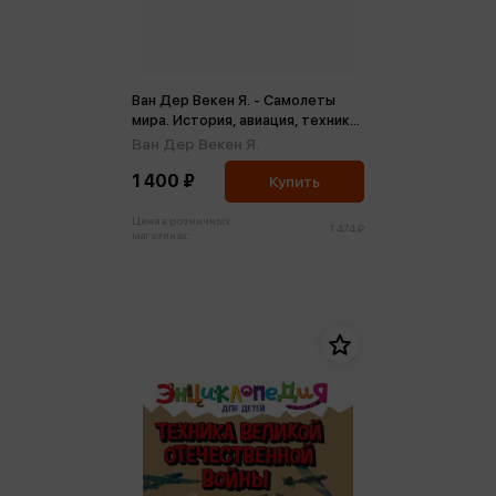
Ван Дер Векен Я. - Самолеты
мира. История, авиация, техника
полета
Ван Дер Векен Я.
1 400 ₽
Купить
Цена в розничных
1 474 ₽
магазинах: