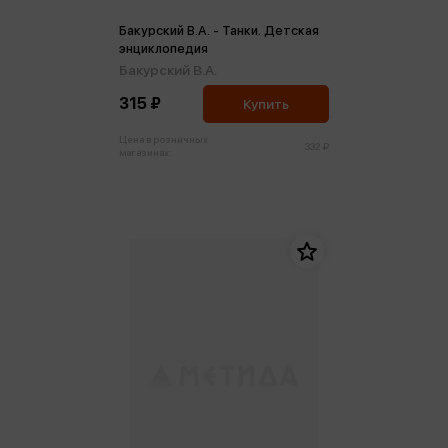
Бакурский В.А. - Танки. Детская
энциклопедия
Бакурский В.А.
315 ₽
Купить
Цена в розничных
332 ₽
магазинах: