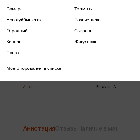
Самара
Тольятти
Новокуйбышевск
Похвистнево
Отрадный
Сызрань
ISBN
978-5-378-32109-4
Кинель
Жигулевск
Издательство
Проф-пресс
Пенза
Год издания
2023
Моего города нет в списке
Количество страниц
64
Автор
Визаулин А.
Аннотация
Отзывы
Наличие в магазинах