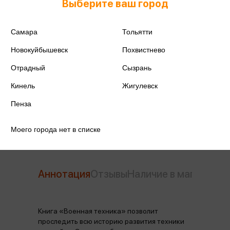
Выберите ваш город
ISBN
978-5-699-73799-4
Самара
Тольятти
Издательство
Эксмо
Новокуйбышевск
Похвистнево
Год издания
2025
Отрадный
Сызрань
Количество страниц
208
Кинель
Жигулевск
Пенза
Автор
Исаев В.Ю.
Моего города нет в списке
Аннотация
Отзывы
Наличие в магазинах
Книга «Военная техника» позволит
проследить всю историю развития техники