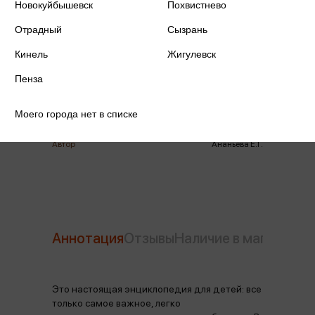
Новокуйбышевск
Похвистнево
ISBN
978-5-699-90913-1
Отрадный
Сызрань
Издательство
Эксмо
Кинель
Жигулевск
Пенза
Год издания
2025
Количество страниц
256
Моего города нет в списке
Автор
Ананьева Е.Г.
Аннотация
Отзывы
Наличие в магазинах
Это настоящая энциклопедия для детей: все
только самое важное, легко