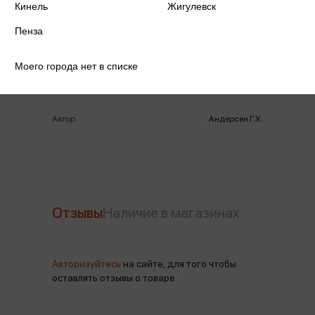
Кинель
Жигулевск
Издательство
АЛЬ ПАКО
Пенза
Год издания
2025
Моего города нет в списке
Количество страниц
16
Автор
Андерсен Г.Х.
Отзывы
Наличие в магазинах
Авторизуйтесь
на сайте, для того чтобы
оставлять отзывы о товаре.