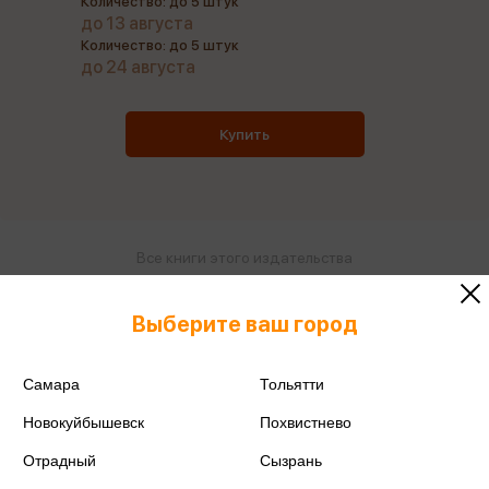
Количество: до 5 штук
до 13 августа
Количество: до 5 штук
до 24 августа
Купить
Все книги этого издательства
Все книги этого автора
Выберите ваш город
Поделиться
Самара
Тольятти
Новокуйбышевск
Похвистнево
Отрадный
Сызрань
ISBN
978-5-00230-250-5