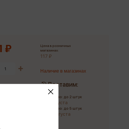
Сувениры
Фототовары
1 ₽
Цена в розничных
магазинах:
117 ₽
Наличие в магазинах
Доставим:
Количество: до 2 штук
до 9 августа
Количество: до 5 штук
до 20 августа