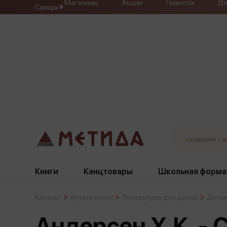
Магазины
Акции
Новости
До
Самара
Книги
Канцтовары
Школьная форма
Каталог
Купить книги
Литература для детей
Детск
Жанры
Подбор
Бумажная продукция
Галстуки, банты
Андерсен Х.К. - 
Глобусы
Для девочек