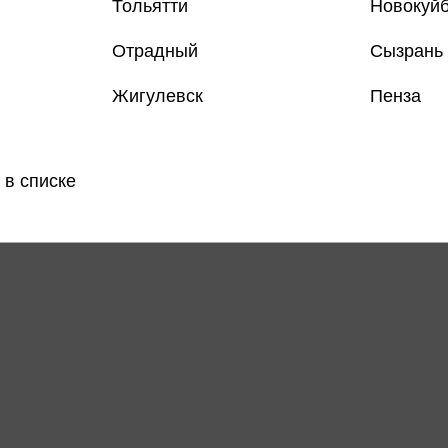
Тольятти
Новокуй
Отрадный
Сызрань
Жигулевск
Пенза
Все книги 
Все книги 
 в списке
Поделить