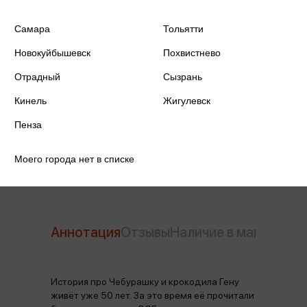
ISBN
978-5-17-099974-3
Самара
Тольятти
Издательство
АСТ
Новокуйбышевск
Похвистнево
Отрадный
Сызрань
Год издания
2025
Кинель
Жигулевск
Количество страниц
320
Пенза
Автор
Успенский Э.Н.
Моего города нет в списке
Аннотация
Отзывы
Наличие в магазинах
История про Чебурашку и крокодила Гену
живёт уже 50 лет. За это время её прочитали