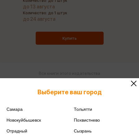
Количество: до 1 штук
до 13 августа
Количество: до 1 штук
до 24 августа
Купить
Все книги этого издательства
Все книги этого автора
Выберите ваш город
Поделиться
Самара
Тольятти
Новокуйбышевск
Похвистнево
Отрадный
Сызрань
ISBN
978-5-9951-6462-3