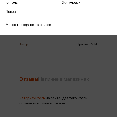
Кинель
Жигулевск
Издательство
Стрекоза
Пенза
Год издания
2025
Моего города нет в списке
Количество страниц
80
Автор
Пришвин М.М.
Отзывы
Наличие в магазинах
Авторизуйтесь
на сайте, для того чтобы
оставлять отзывы о товаре.