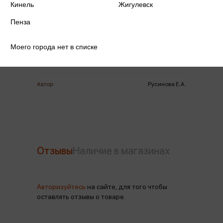
Кинель
Жигулевск
Издательство
Феникс-Д
Пенза
Год издания
2026
Моего города нет в списке
Количество страниц
85
Автор
Русинова Е.А.
Отзывы
Наличие в магазинах
Авторизуйтесь
на сайте, для того чтобы
оставлять отзывы о товаре.