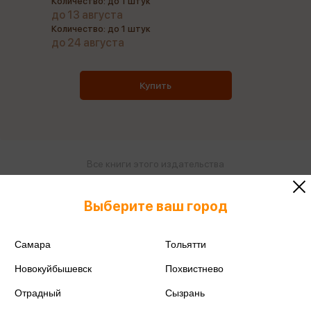
Количество: до 1 штук
до 13 августа
Количество: до 1 штук
до 24 августа
Купить
Все книги этого издательства
Все книги этого автора
Выберите ваш город
Поделиться
Самара
Тольятти
Новокуйбышевск
Похвистнево
Отрадный
Сызрань
ISBN
978-5-222-48255-1