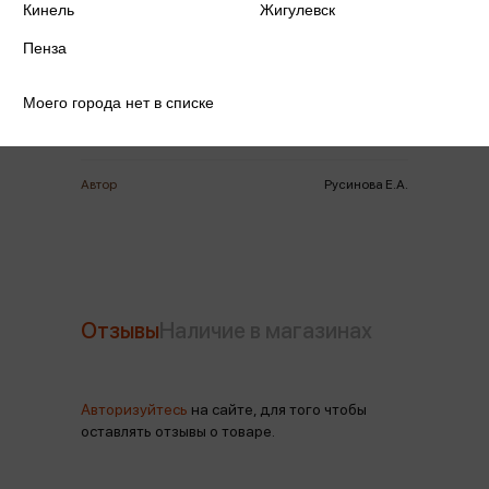
Кинель
Жигулевск
Издательство
Феникс-Д
Пенза
Год издания
2025
Моего города нет в списке
Количество страниц
59
Автор
Русинова Е.А.
Отзывы
Наличие в магазинах
Авторизуйтесь
на сайте, для того чтобы
оставлять отзывы о товаре.