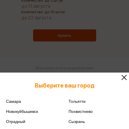
Количество: до 3 штук
до 11 августа
Количество: до 10 штук
до 22 августа
Купить
Все книги этого издательства
Все книги этого автора
Выберите ваш город
Поделиться
Самара
Тольятти
Новокуйбышевск
Похвистнево
Отрадный
Сызрань
ISBN
978-5-222-45524-1