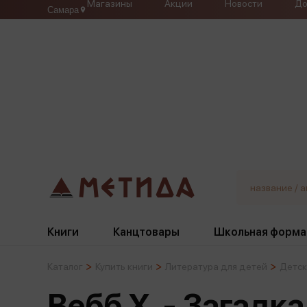
Магазины
Акции
Новости
До
Самара
Книги
Канцтовары
Школьная форма
Каталог
Купить книги
Литература для детей
Детск
Жанры
Подбор
Бумажная продукция
Галстуки, банты
Вебб Х. - Загадк
Глобусы
Для девочек