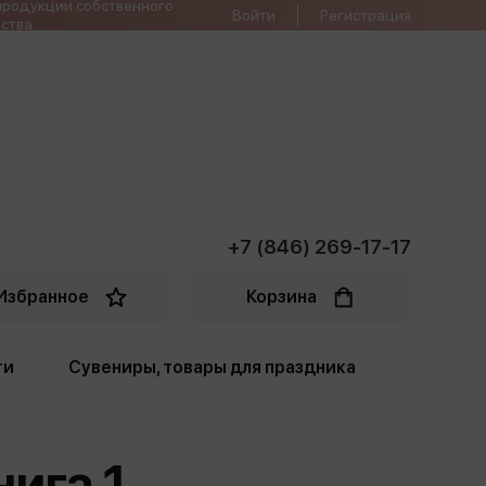
продукции собственного
Войти
Регистрация
ства
+7 (846) 269-17-17
Избранное
Корзина
ти
Сувениры, товары для праздника
ти
Открытки. Грамоты
нига 1
Пакеты