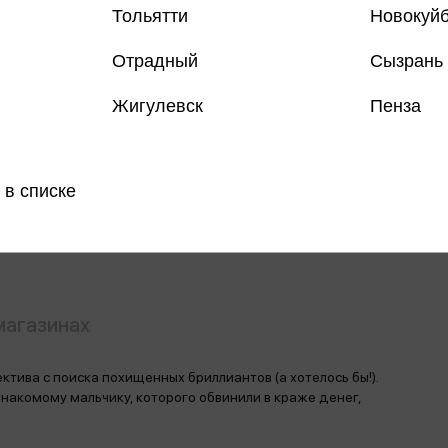
Тольятти
Новокуй
Отрадный
Сызрань
Жигулевск
Пенза
Все книги 
Все книги 
 в списке
Поделить
магазинах
тива с поиска похищенных бриллиантов (а хотелось бы!).
накомому мальчику, которого обвинили в краже денег,