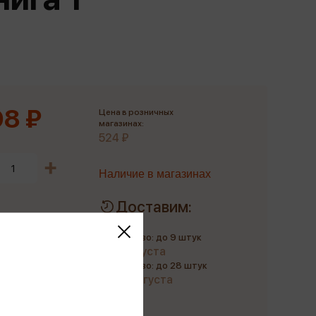
Сувениры
Фототовары
8 ₽
Цена в розничных
магазинах:
524 ₽
Наличие в магазинах
Доставим:
Количество: до 9 штук
до 9 августа
Количество: до 28 штук
до 20 августа