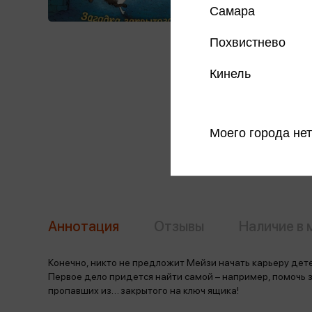
Самара
Похвистнево
Кинель
Моего города нет
Аннотация
Отзывы
Наличие в 
Конечно, никто не предложит Мейзи начать карьеру детек
Первое дело придется найти самой – например, помочь з
пропавших из… закрытого на ключ ящика!