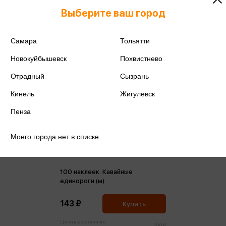
Выберите ваш город
Самара
Тольятти
Новокуйбышевск
Похвистнево
Отрадный
Сызрань
Кинель
Жигулевск
Пенза
Моего города нет в списке
100 наклеек. Кавайные
единороги (м)
143 ₽
Купить
Цена в розничных
150 ₽