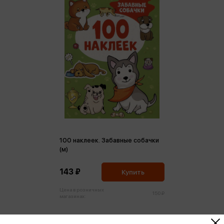
100 наклеек. Забавные собачки
(м)
143 ₽
Купить
Цена в розничных
150 ₽
магазинах: