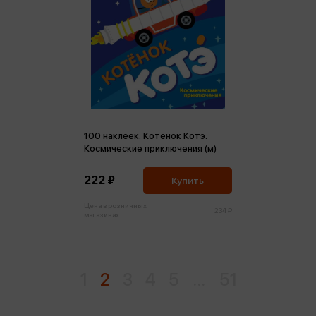
100 наклеек. Котенок Котэ.
Космические приключения (м)
222 ₽
Купить
Цена в розничных
234 ₽
магазинах:
1
2
3
4
5
...
51