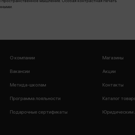
 пространственное мышление. Особая контрастная печать
чными.
О компании
Магазины
Вакансии
Акции
Метида-школам
Контакты
Программа лояльности
Каталог товар
Подарочные сертификаты
Юридическим 