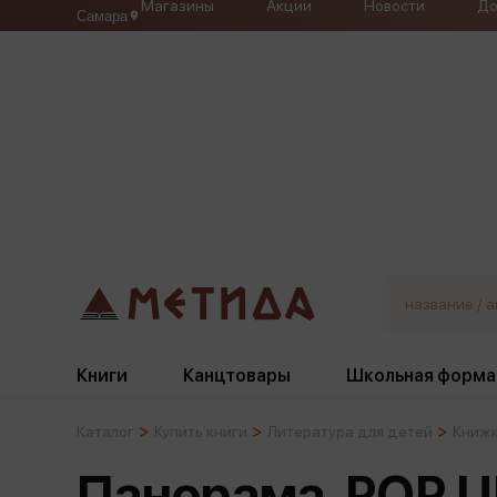
Магазины
Акции
Новости
До
Самара
Книги
Канцтовары
Школьная форма
Каталог
Купить книги
Литература для детей
Книж
Жанры
Подбор
Бумажная продукция
Галстуки, банты
Панорама. POP U
Глобусы
Для девочек