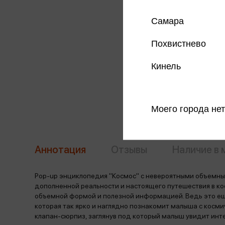
Самара
Похвистнево
Кинель
Моего города нет
Аннотация
Отзывы
Наличие в 
Pop-up энциклопедия "Космос" с невероятными объемн
дополненной реальности и настоящего путешествия в ко
объемной формой и полезной информацией. Ведь это ещ
которая так ярко и наглядно познакомит малыша с косм
клапан-сюрпиз, заглянув под который малыш увидит инт