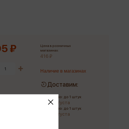
Сувениры
Фототовары
5 ₽
Цена в розничных
магазинах:
416 ₽
Наличие в магазинах
Доставим:
Количество: до 1 штук
до 10 августа
Количество: до 1 штук
до 21 августа