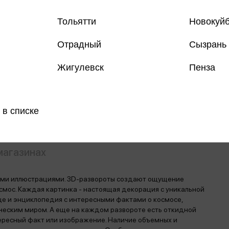
Тольятти
Новокуй
Отрадный
Сызрань
Все книги 
Жигулевск
Пенза
Поделить
 в списке
магазинах
ыми иллюстрациями. 3D-развороты создают ощущение
смос. Каждая картинка - настоящая декорация с уникальной
е и энциклопедия с интересными фактами о космосе,
ическим миром. А еще на каждом развороте есть откидной
ересный факт или изображение. Наличие объемных и