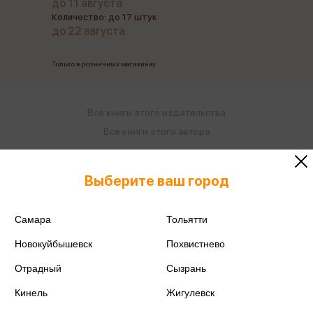
до 11 августа
Количество: до 17 штук
до 22 августа
Только в розничных магазинах
Все книги этого издательства
Все книги этого автора
Поделиться
Выберите ваш город
Самара
Тольятти
Новокуйбышевск
Похвистнево
ISBN
978-5-7833-3064-3
Отрадный
Сызрань
Издательство
Фламинго
Кинель
Жигулевск