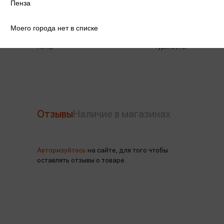
Год издания
2023
Пенза
Количество страниц
16
Моего города нет в списке
Автор
Гурина И.В.
Отзывы
Наличие в магазинах
Авторизуйтесь
на сайте, для того чтобы
оставлять отзывы о товаре.