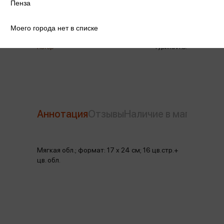
Год издания
2021
Пенза
Количество страниц
16
Моего города нет в списке
Автор
Гурина И.В.
Аннотация
Отзывы
Наличие в магазинах
Мягкая обл.; формат: 17 х 24 см; 16 цв.стр.+
цв. обл.