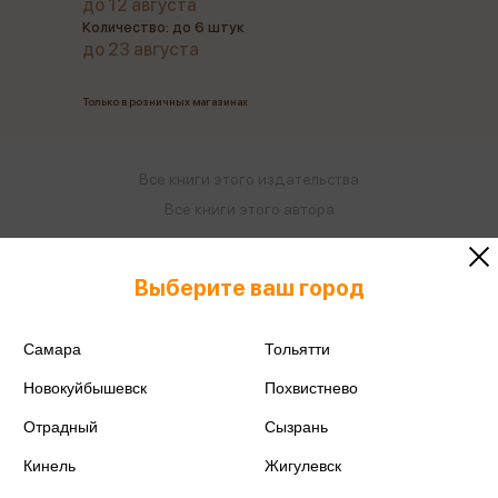
до 12 августа
Количество: до 6 штук
до 23 августа
Только в розничных магазинах
Все книги этого издательства
Все книги этого автора
Поделиться
Выберите ваш город
Самара
Тольятти
Новокуйбышевск
Похвистнево
ISBN
978-5-7833-2672-1
Отрадный
Сызрань
Издательство
Фламинго
Кинель
Жигулевск