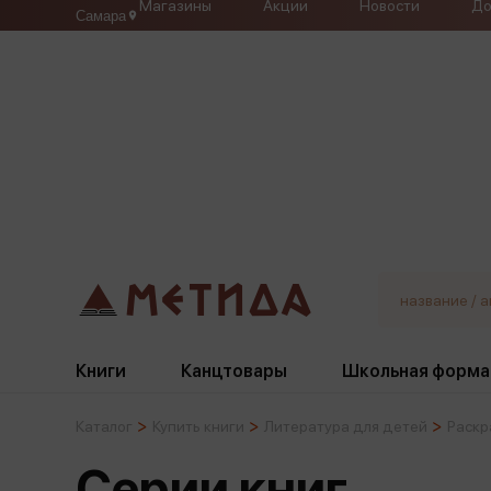
Магазины
Акции
Новости
До
Самара
Книги
Канцтовары
Школьная форма
Каталог
Купить книги
Литература для детей
Раскр
Жанры
Подбор
Бумажная продукция
Галстуки, банты
Серии книг
Глобусы
Для девочек