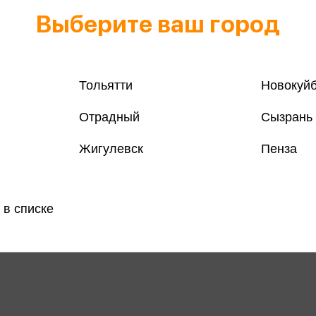
Выберите ваш город
разовая водная раскраска с
й кисточкой
Тольятти
Новокуй
и
Отрадный
Сызрань
Жигулевск
Пенза
 в списке