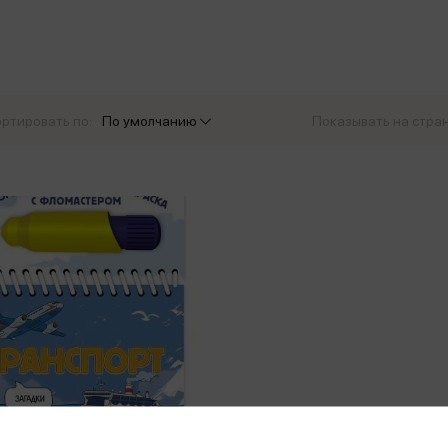
еры
Эксмо
Игрушки для малышей
Питер
рма
Мальчики
ое
АСТ
ые изделия
Настольные и развивающие игры
Азбука
Спорт и активный отдых
ртировать по:
По умолчанию
Показывать на стра
Росмэн
Творчество
кальное
дложение от
иды