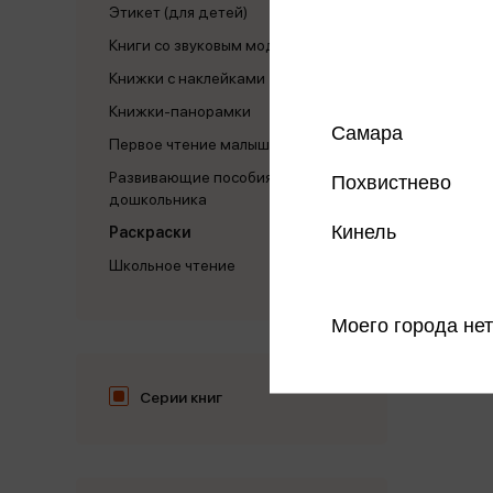
Этикет (для детей)
Книги со звуковым модулем
Книжки с наклейками
Много
Книжки-панорамки
водно
Самара
Первое чтение малыша
4 книг
Развивающие пособия для
Похвистнево
дошкольника
Кинель
Раскраски
Школьное чтение
Моего города нет
Серии книг