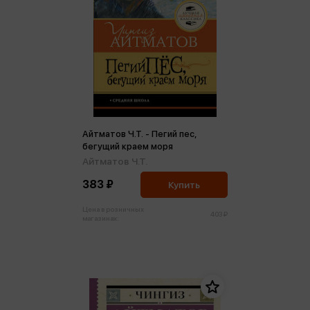
Айтматов Ч.Т. - Пегий пес,
бегущий краем моря
Айтматов Ч.Т.
383 ₽
Купить
Цена в розничных
403 ₽
магазинах: