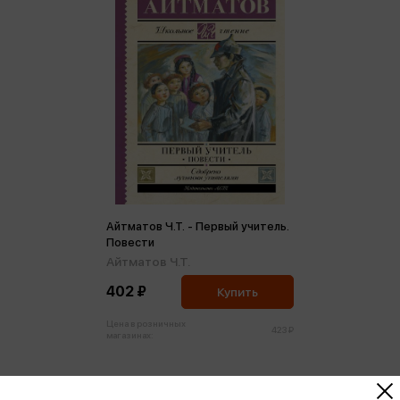
Айтматов Ч.Т. - Первый учитель.
Повести
Айтматов Ч.Т.
402 ₽
Купить
Цена в розничных
423 ₽
магазинах: