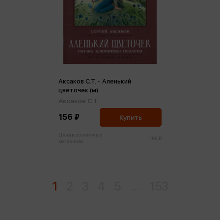
Аксаков С.Т. - Аленький
цветочек (м)
Аксаков С.Т.
156 ₽
Купить
Цена в розничных
164 ₽
магазинах:
1
2
3
4
5
...
153