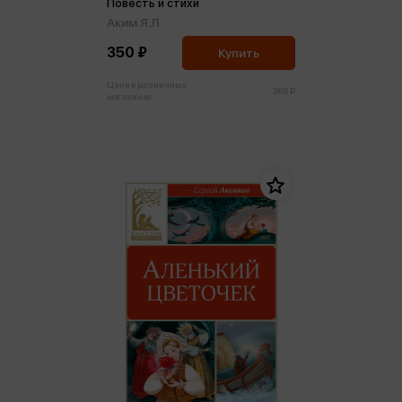
Повесть и стихи
Аким Я.Л.
350 ₽
Купить
Цена в розничных
368 ₽
магазинах: