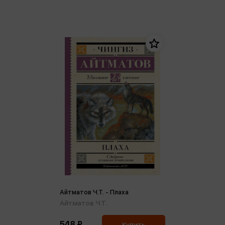
Айтматов Ч.Т. - Плаха
Айтматов Ч.Т.
548 ₽
Купить