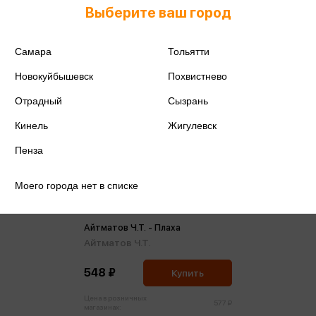
Выберите ваш город
Самара
Тольятти
Новокуйбышевск
Похвистнево
Отрадный
Сызрань
Кинель
Жигулевск
Пенза
Моего города нет в списке
Айтматов Ч.Т. - Плаха
Айтматов Ч.Т.
548 ₽
Купить
Цена в розничных
577 ₽
магазинах: