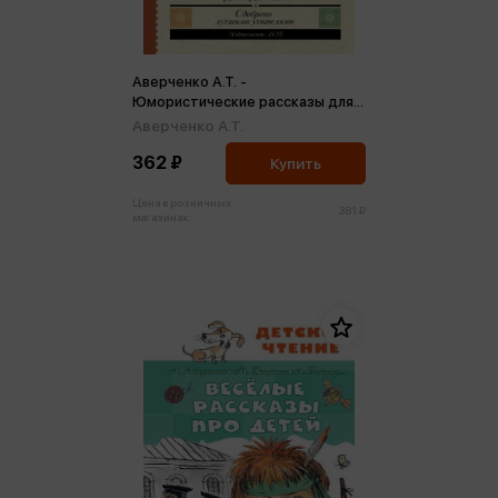
Аверченко А.Т. -
Юмористические рассказы для
детей
Аверченко А.Т.
362 ₽
Купить
Цена в розничных
381 ₽
магазинах: