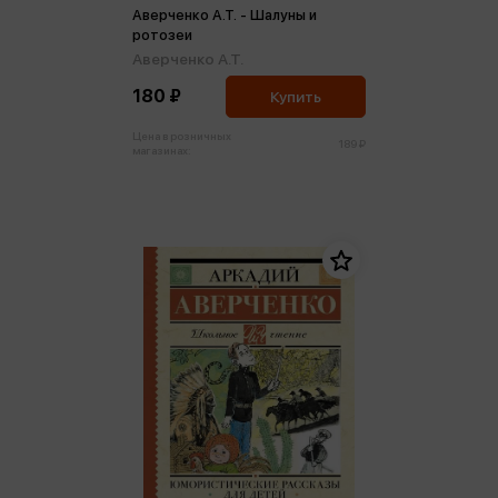
Аверченко А.Т. - Шалуны и
ротозеи
Аверченко А.Т.
180 ₽
Купить
Цена в розничных
189 ₽
магазинах: