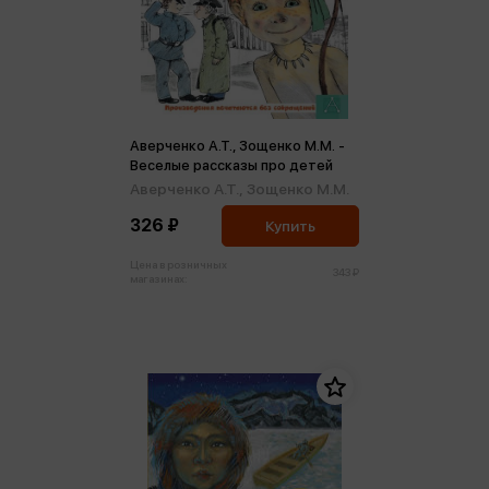
Аверченко А.Т., Зощенко М.М. -
Веселые рассказы про детей
Аверченко А.Т.,
Зощенко М.М.
326 ₽
Купить
Цена в розничных
343 ₽
магазинах: