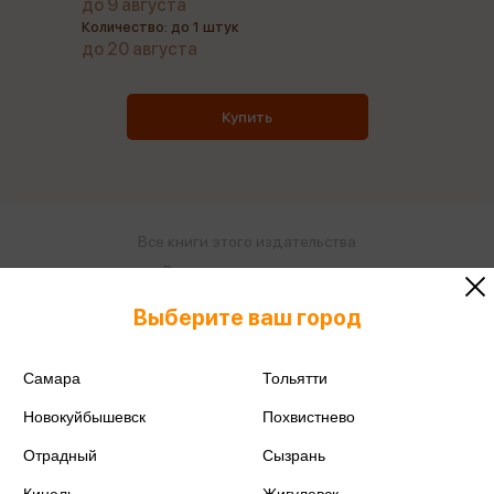
до 9 августа
Количество: до 1 штук
до 20 августа
Купить
Все книги этого издательства
Все книги этого автора
Выберите ваш город
Поделиться
Самара
Тольятти
Новокуйбышевск
Похвистнево
Отрадный
Сызрань
ISBN
978-5-389-32432-9