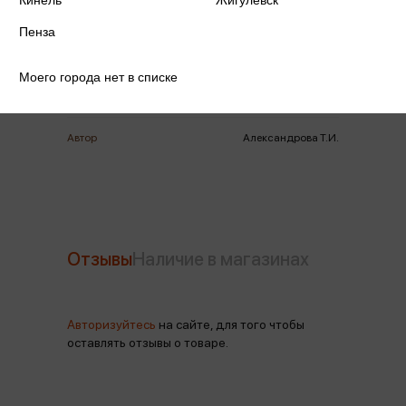
Кинель
Жигулевск
Издательство
Махаон
Пенза
Год издания
2026
Моего города нет в списке
Количество страниц
128
Автор
Александрова Т.И.
Отзывы
Наличие в магазинах
Авторизуйтесь
на сайте, для того чтобы
оставлять отзывы о товаре.