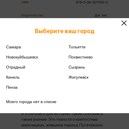
ISBN
978-5-08-007552-0
Издательство
Дет. лит.
Год издания
2025
Выберите ваш город
Количество страниц
204
Самара
Тольятти
Автор
Алексеев С.П.
Новокуйбышевск
Похвистнево
Отрадный
Сызрань
Кинель
Жигулевск
Пенза
Аннотация
Отзывы
Наличие в магазинах
Моего города нет в списке
В этой книге две истории. Такие похожие и
такие разные. Это повести о крепостных
мальчишках, жившихв период Пугачёвских