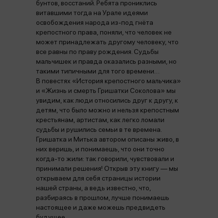
бунтов, восстаний. Ребята прониклись
витавшими тогда на Урале идеями
освобождения народа из-под гнёта
крепостного права, поняли, что человек не
может принадлежать другому человеку, что
все равны по праву рождения. Судьбы
мальчишек и правда оказались разными, но
такими типичными для того времени…
В повестях «История крепостного мальчика»
и «Жизнь и смерть Гришатки Соколова» мы
увидим, как люди относились друг к другу, к
детям, что было можно и нельзя крепостным
крестьянам, артистам, как легко ломали
судьбы и рушились семьи в те времена.
Гришатка и Митька автором описаны живо, в
них веришь, и понимаешь, что они точно
когда-то жили: так говорили, чувствовали и
принимали решения! Открыв эту книгу — мы
открываем для себя страницы истории
нашей страны, а ведь известно, что,
разбираясь в прошлом, лучше понимаешь
настоящее и даже можешь предвидеть
будущее.