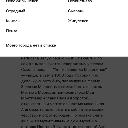
Новокуйбышевск
Похвистнево
Отрадный
Сызрань
Аннотация
Отзывы
Кинель
Жигулевск
Пенза
Канадская писательница Люси Мод
Моего города нет в списке
Монтгомери (1874—1942) придумала
рыжеволосую девочку Аню Ширли, о которой
написала целую серию книг. Эти книги и по
сей день пользуются невероятным успехом.
Самая первая — "Аня из Зеленых Мезонинов"
— увидела свет в 1908 году. История про
девочку-сироту Аню, попавшую на ферму
Зеленые Мезонины в семью брата и сестры,
Мэтью и Мариллы, принесли Люси Мод
Монтгомери славу. Своей добротой,
открытостью и мечтательностью маленькая
Аня может расположить к себе даже самых
черствых и строгих людей. По роману сняты
фильмы и мультфильмы, а дом-музей на
острове Принца Эдуарда, посвященный Ане,