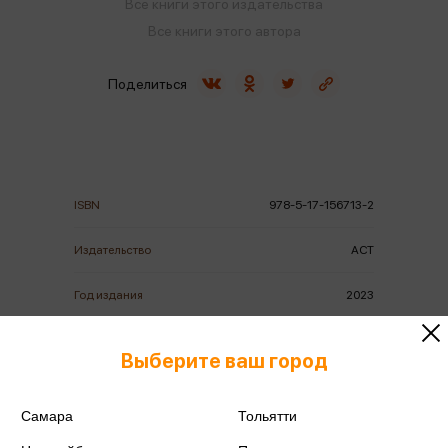
Все книги этого издательства
Все книги этого автора
Поделиться
ISBN
978-5-17-156713-2
Издательство
АСТ
Год издания
2023
Количество страниц
416
Выберите ваш город
Автор
Монтгомери Л.М.
Самара
Тольятти