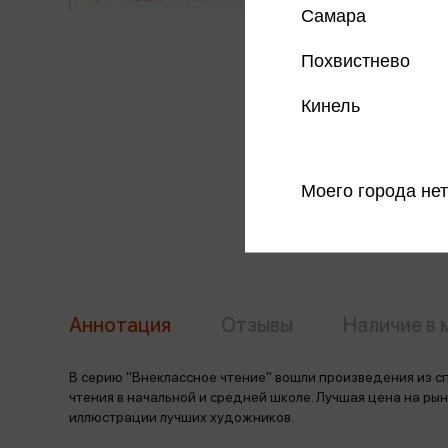
Самара
Похвистнево
Кинель
Моего города нет
Аннотация
Отзывы
Наличие в 
В серию "Внеклассное чтение" вошли произведения из с
чтения в начальной и средней школе. Лучшая цена на ры
иллюстрации лучших художников.