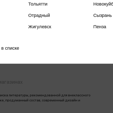
Тольятти
Новокуй
Отрадный
Сызрань
Жигулевск
Пенза
Все книги 
Все книги 
 в списке
Поделить
магазинах
писка литературы, рекомендованной для внеклассного
нке, продуманный состав, современный дизайн и