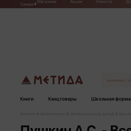
Магазины
Акции
Новости
До
Самара
Книги
Канцтовары
Школьная форма
Каталог
Купить книги
Литература для детей
Школь
Жанры
Подбор
Бумажная продукция
Галстуки, банты
Пушкин А.С. - Вс
Глобусы
Для девочек