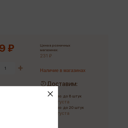
Сувениры
Фототовары
9 ₽
Цена в розничных
магазинах:
231 ₽
Наличие в магазинах
Доставим:
Количество: до 8 штук
до 10 августа
Количество: до 20 штук
до 21 августа