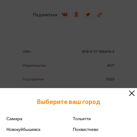
Поделиться
ISBN
978-5-17-155474-3
Издательство
АСТ
Год издания
2023
Количество страниц
320
Выберите ваш город
Автор
Спири Й.
Самара
Тольятти
Новокуйбышевск
Похвистнево