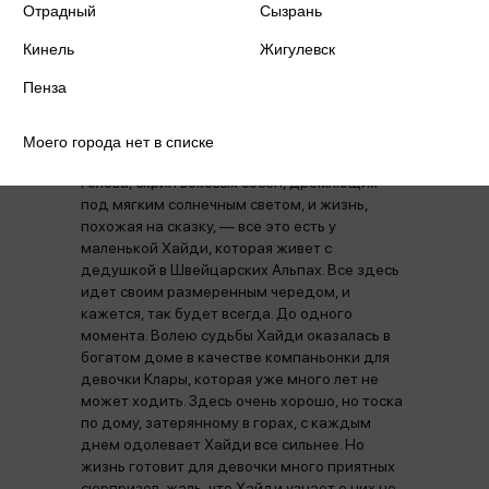
Отрадный
Сызрань
Аннотация
Отзывы
Кинель
Жигулевск
Пенза
Горная долина, усыпанная разноцветными
душистыми травами, свежий воздух, от
Моего города нет в списке
которого с непривычки может закружиться
голова, скрип вековых сосен, дремлющих
под мягким солнечным светом, и жизнь,
похожая на сказку, — все это есть у
маленькой Хайди, которая живет с
дедушкой в Швейцарских Альпах. Все здесь
идет своим размеренным чередом, и
кажется, так будет всегда. До одного
момента. Волею судьбы Хайди оказалась в
богатом доме в качестве компаньонки для
девочки Клары, которая уже много лет не
может ходить. Здесь очень хорошо, но тоска
по дому, затерянному в горах, с каждым
днем одолевает Хайди все сильнее. Но
жизнь готовит для девочки много приятных
сюрпризов, жаль, что Хайди узнает о них не