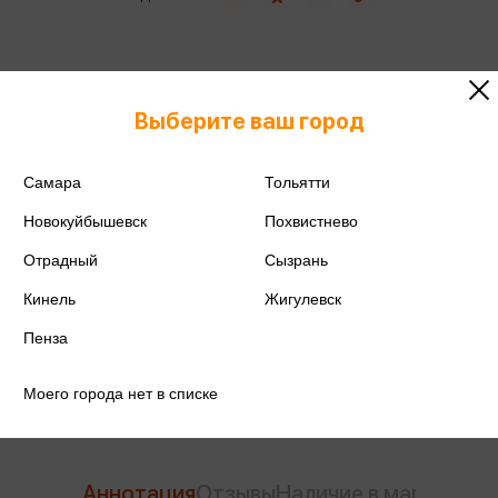
Выберите ваш город
ISBN
978-5-04-090174-6
Издательство
Эксмо
Самара
Тольятти
Новокуйбышевск
Похвистнево
Год издания
2022
Отрадный
Сызрань
Количество страниц
384
Кинель
Жигулевск
Автор
Берестов В.Д., Пришвин М.М.,
Пенза
Чуковский К.И.
Моего города нет в списке
Аннотация
Отзывы
Наличие в магазинах