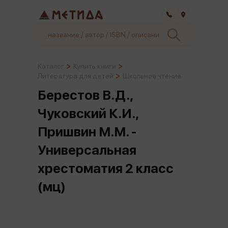
Самара
Каталог
Купить книги
Литература для детей
Школьное чтение
Берестов В.Д.,
Чуковский К.И.,
Пришвин М.М. -
Универсальная
хрестоматия 2 класс
(мц)